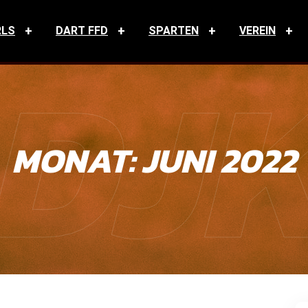
RLS
DART FFD
SPARTEN
VEREIN
DJ
MONAT:
JUNI 2022