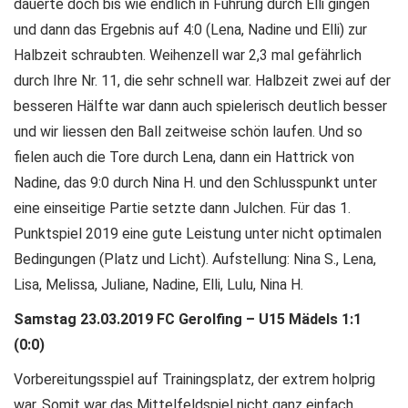
dauerte doch bis wie endlich in Führung durch Elli gingen
und dann das Ergebnis auf 4:0 (Lena, Nadine und Elli) zur
Halbzeit schraubten. Weihenzell war 2,3 mal gefährlich
durch Ihre Nr. 11, die sehr schnell war. Halbzeit zwei auf der
besseren Hälfte war dann auch spielerisch deutlich besser
und wir liessen den Ball zeitweise schön laufen. Und so
fielen auch die Tore durch Lena, dann ein Hattrick von
Nadine, das 9:0 durch Nina H. und den Schlusspunkt unter
eine einseitige Partie setzte dann Julchen. Für das 1.
Punktspiel 2019 eine gute Leistung unter nicht optimalen
Bedingungen (Platz und Licht). Aufstellung: Nina S., Lena,
Lisa, Melissa, Juliane, Nadine, Elli, Lulu, Nina H.
Samstag 23.03.2019 FC Gerolfing – U15 Mädels 1:1
(0:0)
Vorbereitungsspiel auf Trainingsplatz, der extrem holprig
war. Somit war das Mittelfeldspiel nicht ganz einfach.