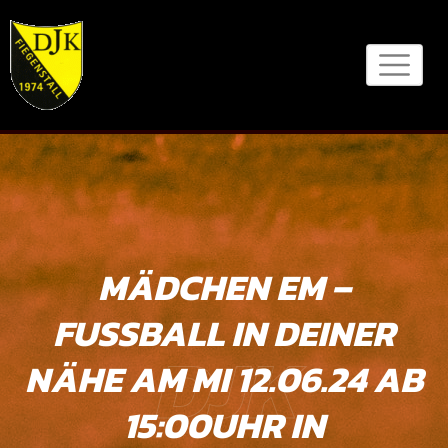
Skip
to
content
MÄDCHEN EM –
FUSSBALL IN DEINER N
DJK
ÄHE AM MI 12.06.24 AB 1
5:00UHR IN F